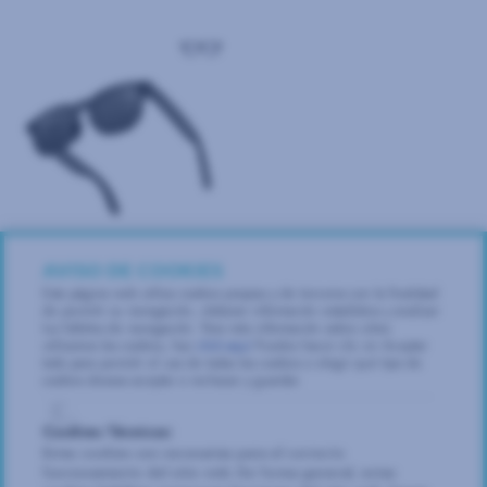
AVISO DE COOKIES
Gafas inteligentes Ksix IA
9.942 Puntos
Esta página web utiliza cookies propias y de terceros con la finalidad
de permitir su navegación, elaborar información estadística y analizar
tus hábitos de navegación. Para más información sobre cómo
utilizamos las cookies, haz
click aquí
.Puedes hacer clic en Aceptar
todo para permitir el uso de todas las cookies o elegir qué tipo de
cookies deseas aceptar o rechazar y guardar.
Cookies Técnicas:
Estas cookies son necesarias para el correcto
¿Necesitas ayuda?
funcionamiento del sitio web. De forma general, estas