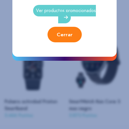
Ver productos promocionados
Productos Relacionados
Cerrar
Pulsera actividad Prixton
SmartWatch Ksix Core 3
Smartband
max negro
5.466 Puntos
5.873 Puntos