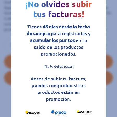
¡No olvides subir
Qualcomm QC3.0.. Potencia máxima: 30W.. Compatible con
Apple 2.4A.. Fabricado en PVC ignífugo + aluminio.. Marco con
tus facturas!
iluminación LED.. Salida 1: 5V-3A, 9V-2A, 12V-1,5A.. Salida 2: 5V-
2,4A.. Compatible con todos los dispositivos de carga USB.
incluidos Android y teléfonos y tablets Apple.. Dispone de
Tienes
45 días desde la fecha
protección contra sobre tensión, sobre. carga y cortocircuito.
de compra
para registrarlas y
acumular los puntos
en tu
saldo de los productos
promocionados.
Añadir al carrito
¡No lo dejes pasar!
Favoritos
Antes de subir tu factura,
puedes comprobar si tus
productos están en
promoción.