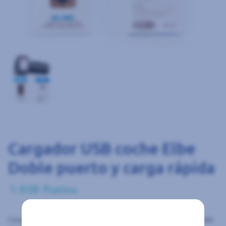
Cargador USB coche Elbe
Doble puerto y carga rápida
1.938 Puntos
Cargador de coche con doble USB.. Compatible con carga rápida