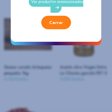
Ver productos promocionados
Cerrar
Queso curado Artequeso
Aceite oliva Virgen Extra
pequeño 1kg
La Chinata garrafa PET 5
4.133 Puntos
5.039 Puntos