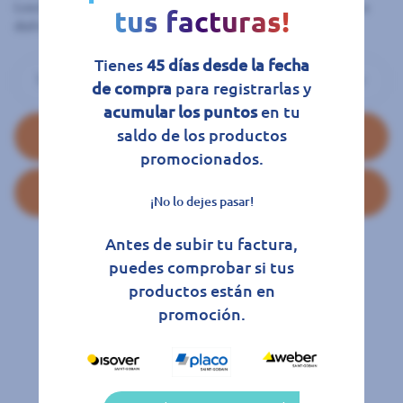
Loncheado a máquina en finas lonchas y envasado al vacío para
tus facturas!
disfrutarlo con la máxima comodidad.
Tienes
45 días desde la fecha
de compra
para registrarlas y
acumular los puntos
en tu
saldo de los productos
Añadir al carrito
promocionados.
Favoritos
¡No lo dejes pasar!
Antes de subir tu factura,
puedes comprobar si tus
productos están en
promoción.
Productos Relacionados